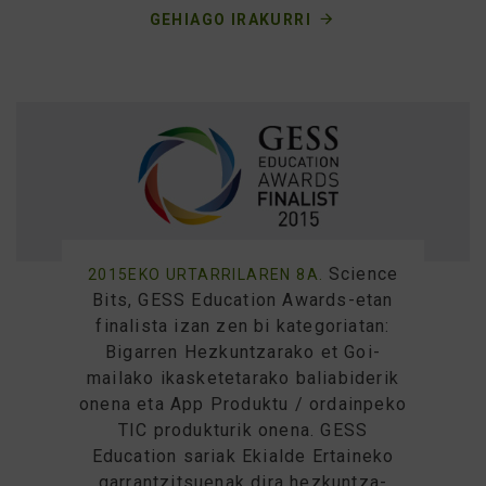
GEHIAGO IRAKURRI
Science
2015EKO URTARRILAREN 8A.
Bits, GESS Education Awards-etan
finalista izan zen bi kategoriatan:
Bigarren Hezkuntzarako et Goi-
mailako ikasketetarako baliabiderik
onena eta App Produktu / ordainpeko
TIC produkturik onena. GESS
Education sariak Ekialde Ertaineko
garrantzitsuenak dira hezkuntza-