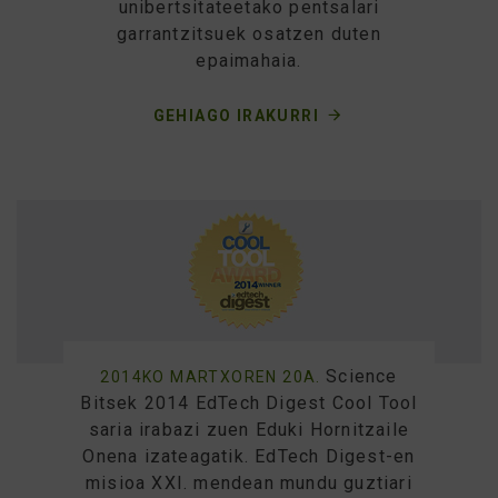
unibertsitateetako pentsalari
garrantzitsuek osatzen duten
epaimahaia.
GEHIAGO IRAKURRI
Science
2014KO MARTXOREN 20A.
Bitsek 2014 EdTech Digest Cool Tool
saria irabazi zuen Eduki Hornitzaile
Onena izateagatik. EdTech Digest-en
misioa XXI. mendean mundu guztiari