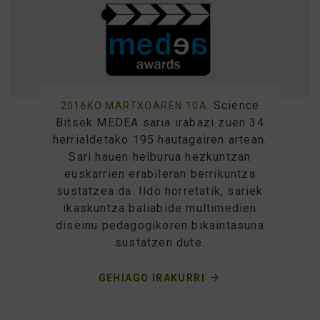
Science
2016KO MARTXOAREN 10A.
Bitsek MEDEA saria irabazi zuen 34
herrialdetako 195 hautagairen artean.
Sari hauen helburua hezkuntzan
euskarrien erabileran berrikuntza
sustatzea da. Ildo horretatik, sariek
ikaskuntza baliabide multimedien
diseinu pedagogikoren bikaintasuna
sustatzen dute.
GEHIAGO IRAKURRI