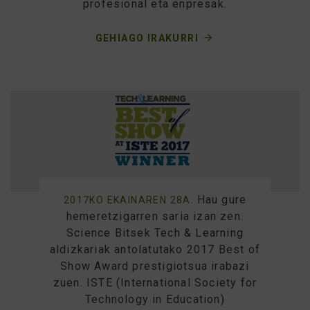
profesional eta enpresak.
GEHIAGO IRAKURRI
Hau gure
2017KO EKAINAREN 28A.
hemeretzigarren saria izan zen.
Science Bitsek Tech & Learning
aldizkariak antolatutako 2017 Best of
Show Award prestigiotsua irabazi
zuen. ISTE (International Society for
Technology in Education)