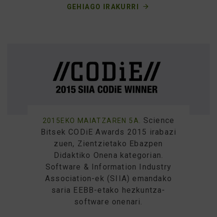
GEHIAGO IRAKURRI
Science
2015EKO MAIATZAREN 5A.
Bitsek CODiE Awards 2015 irabazi
zuen, Zientzietako Ebazpen
Didaktiko Onena kategorian.
Software & Information Industry
Association-ek (SIIA) emandako
saria EEBB-etako hezkuntza-
software onenari.