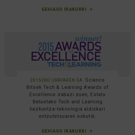
GEHIAGO IRAKURRI
Science
2015EKO URRIAREN 5A.
Bitsek Tech & Learning Awards of
Excellence irabazi zuen, Estatu
Batuetako Tech and Learning
hezkuntza-teknologia aldizkari
entzutetsuaren eskutik.
GEHIAGO IRAKURRI