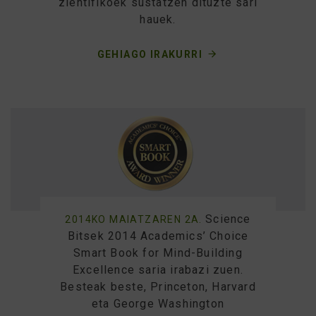
zientifikoek sustatzen dituzte sari
hauek.
GEHIAGO IRAKURRI
Science
2014KO MAIATZAREN 2A.
Bitsek 2014 Academics’ Choice
Smart Book for Mind-Building
Excellence saria irabazi zuen.
Besteak beste, Princeton, Harvard
eta George Washington