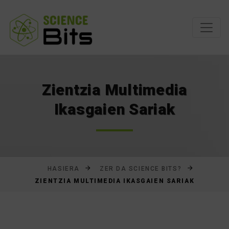
Joan
edukira
Zientzia Multimedia
Ikasgaien Sariak
HASIERA
ZER DA SCIENCE BITS?
ZIENTZIA MULTIMEDIA IKASGAIEN SARIAK