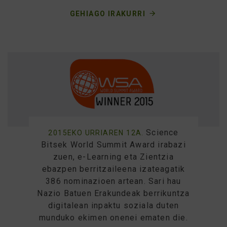
GEHIAGO IRAKURRI
Science
2015EKO URRIAREN 12A.
Bitsek World Summit Award irabazi
zuen, e-Learning eta Zientzia
ebazpen berritzaileena izateagatik
386 nominazioen artean. Sari hau
Nazio Batuen Erakundeak berrikuntza
digitalean inpaktu soziala duten
munduko ekimen onenei ematen die.