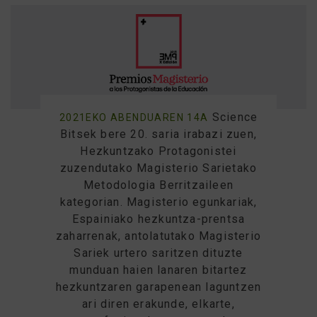
Science
2021EKO ABENDUAREN 14A
Bitsek bere 20. saria irabazi zuen,
Hezkuntzako Protagonistei
zuzendutako Magisterio Sarietako
Metodologia Berritzaileen
kategorian. Magisterio egunkariak,
Espainiako hezkuntza-prentsa
zaharrenak, antolatutako Magisterio
Sariek urtero saritzen dituzte
munduan haien lanaren bitartez
hezkuntzaren garapenean laguntzen
ari diren erakunde, elkarte,