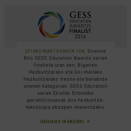
Science
2016KO MARTXOAREN 10A.
Bits GESS Education Awards sarien
finalista izan zen, Bigarren
Hezkuntzarako eta Goi-mailako
Hezkuntzarako tresna eta baliabide
onenen kategorian. GESS Education
sariak Ekialde Ertaineko
garrantzitsuenak dira hezkuntza-
teknologia ebazpen onenentzako.
GEHIAGO IRAKURRI