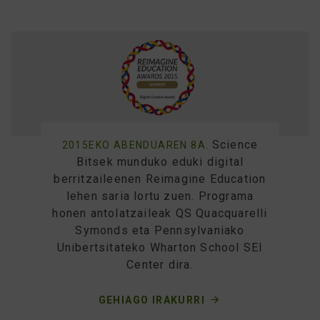
Science
2015EKO ABENDUAREN 8A.
Bitsek munduko eduki digital
berritzaileenen Reimagine Education
lehen saria lortu zuen. Programa
honen antolatzaileak QS Quacquarelli
Symonds eta Pennsylvaniako
Unibertsitateko Wharton School SEI
Center dira.
GEHIAGO IRAKURRI