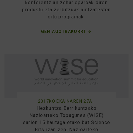
konferentzian zehar oparoak diren
produktu eta zerbitzuak aintzatesten
ditu programak.
GEHIAGO IRAKURRI
2017KO EKAINAREN 27A.
Hezkuntza Berrikuntzako
Nazioarteko Topagunea (WISE)
sarien 15 hautagaietako bat Science
Bits izan zen. Nazioarteko