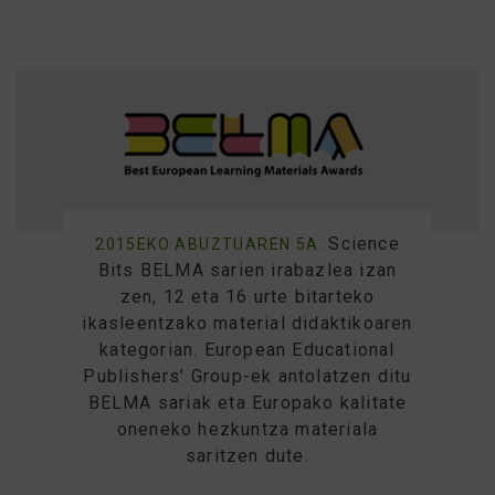
Science
2015EKO ABUZTUAREN 5A.
Bits BELMA sarien irabazlea izan
zen, 12 eta 16 urte bitarteko
ikasleentzako material didaktikoaren
kategorian. European Educational
Publishers’ Group-ek antolatzen ditu
BELMA sariak eta Europako kalitate
oneneko hezkuntza materiala
saritzen dute.