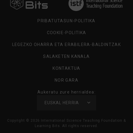
ZURE
HERRIALDEA
PRIBATUTASUN-POLITIKA
COOKIE-POLITIKA
LEGEZKO OHARRA ETA ERABILERA-BALDINTZAK
SALAKETEN KANALA
KONTAKTUA
NOR GARA
Aukeratu zure herrialdea:
AUKERATU
EUSKAL HERRIA
ZURE
HERRIALDEA
Copyright ©
2026
International Science Teaching Foundation &
Learning Bits. All rights reserved.