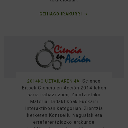
GEHIAGO IRAKURRI
Science
2014KO UZTAILAREN 4A.
Bitsek Ciencia en Acción 2014 lehen
saria irabazi zuen, Zientzietako
Material Didaktikoak Euskarri
Interaktiboan kategorian. Zientzia
Ikerketen Kontseilu Nagusiak eta
erreferentziazko erakunde