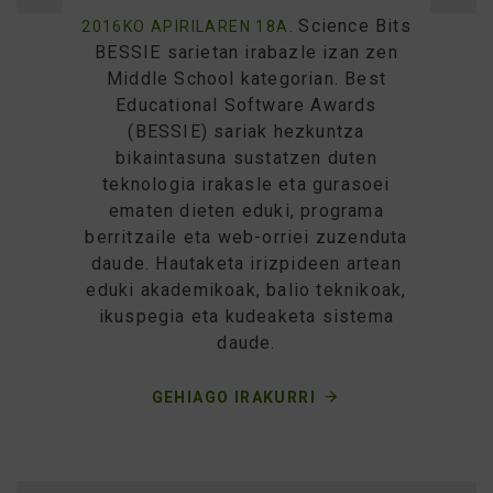
Science Bits
2016KO APIRILAREN 18A.
BESSIE sarietan irabazle izan zen
Middle School kategorian. Best
Educational Software Awards
(BESSIE) sariak hezkuntza
bikaintasuna sustatzen duten
teknologia irakasle eta gurasoei
ematen dieten eduki, programa
berritzaile eta web-orriei zuzenduta
daude. Hautaketa irizpideen artean
eduki akademikoak, balio teknikoak,
ikuspegia eta kudeaketa sistema
daude.
GEHIAGO IRAKURRI