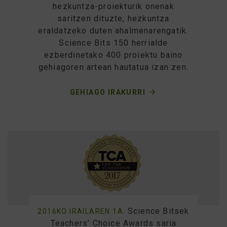
hezkuntza-proiekturik onenak
saritzen dituzte, hezkuntza
eraldatzeko duten ahalmenarengatik.
Science Bits 150 herrialde
ezberdinetako 400 proiektu baino
gehiagoren artean hautatua izan zen.
GEHIAGO IRAKURRI
Science Bitsek
2016KO IRAILAREN 1A.
Teachers’ Choice Awards saria