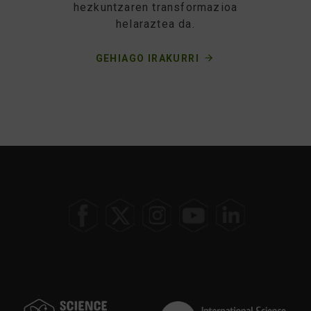
hezkuntzaren transformazioa
helaraztea da.
GEHIAGO IRAKURRI
AUKERATU