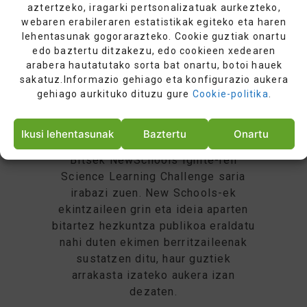
aztertzeko, iragarki pertsonalizatuak aurkezteko,
webaren erabileraren estatistikak egiteko eta haren
lehentasunak gogorarazteko. Cookie guztiak onartu
edo baztertu ditzakezu, edo cookieen xedearen
arabera hautatutako sorta bat onartu, botoi hauek
sakatuz.Informazio gehiago eta konfigurazio aukera
gehiago aurkituko dituzu gure
Cookie-politika
.
Ikusi lehentasunak
Baztertu
Onartu
Science
2015EKO URRIAREN 21A.
Bitsek NewSchools Ignite-ren
Science Learning Challenge saria
irabazi zuen. New Schools-ek
ekintzaileen grin eta ideia aparten
bitartez hezkuntza publikoa eraldatu
nahi duten ekimen berritzaileenak
sustatzen ditu, haur guztiek
arrakasta izateko aukera izan
dezaten.