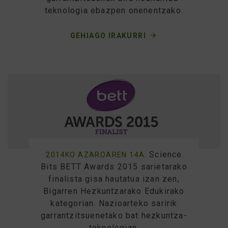
teknologia ebazpen onenentzako.
GEHIAGO IRAKURRI
Science
2014KO AZAROAREN 14A.
Bits BETT Awards 2015 sarietarako
finalista gisa hautatua izan zen,
Bigarren Hezkuntzarako Edukirako
kategorian. Nazioarteko saririk
garrantzitsuenetako bat hezkuntza-
teknologian.