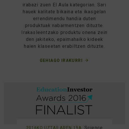
irabazi zuen El Aula kategorian. Sari
hauek kalitate bikaina eta ikasgelan
errendimendu handia duten
produktuak nabarmentzen dituzte.
Irakasleentzako produktu onena zein
den jakiteko, epaimahaiko kideek
haien klaseetan erabiltzen dituzte.
GEHIAGO IRAKURRI
Science
2016KO UZTAILAREN 19A.