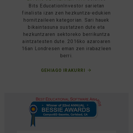
Bits EducationInvestor sarietan
finalista izan zen hezkuntza-edukien
hornitzaileen kategorian. Sari hauek
bikaintasuna sustatzen dute eta
hezkuntzaren sektoreko berrikuntza
aintzatesten dute. 2016ko azaroaren
16an Londresen eman zen irabazleen
berri.
GEHIAGO IRAKURRI