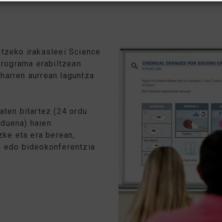
itzeko irakasleei Science
 programa erabiltzean
harren aurrean laguntza
aten bitartez (24 ordu
 duena) haien
zke eta era berean,
n edo bideokonferentzia