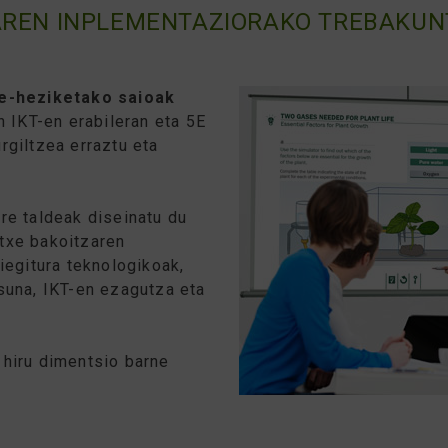
AREN INPLEMENTAZIORAKO TREBAKUN
de-heziketako saioak
n IKT-en erabileran eta 5E
rgiltzea erraztu eta
re taldeak diseinatu du
txe bakoitzaren
iegitura teknologikoak,
suna, IKT-en ezagutza eta
 hiru dimentsio barne