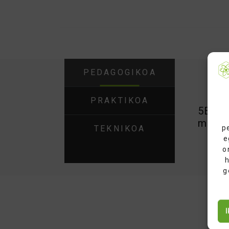
PEDAGOGIKOA
PRAKTIKOA
5E ere
murgil
p
TEKNIKOA
e
o
h
g
I