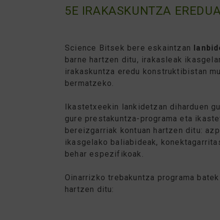
5E IRAKASKUNTZA EREDU
Science Bitsek bere eskaintzan
lanbi
barne hartzen ditu, irakasleak ikasgela
irakaskuntza eredu konstruktibistan mu
bermatzeko.
Ikastetxeekin lankidetzan diharduen gu
gure prestakuntza-programa eta ikaste
bereizgarriak kontuan hartzen ditu: azp
ikasgelako baliabideak, konektagarrita
behar espezifikoak.
Oinarrizko trebakuntza programa batek
hartzen ditu: