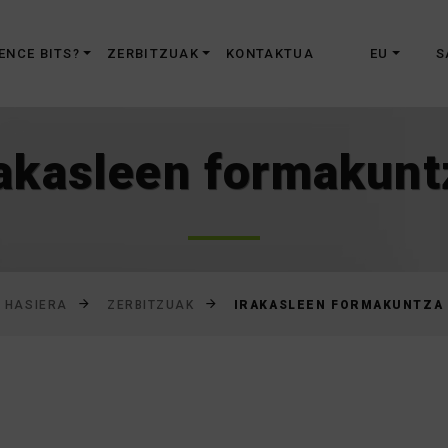
Joan
edukira
ENCE BITS?
ZERBITZUAK
KONTAKTUA
EU
S
rakasleen formakunt
IRAKASLEEN FORMAKUNTZA
HASIERA
ZERBITZUAK