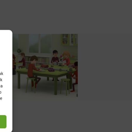
ak
ak
ra
o
re