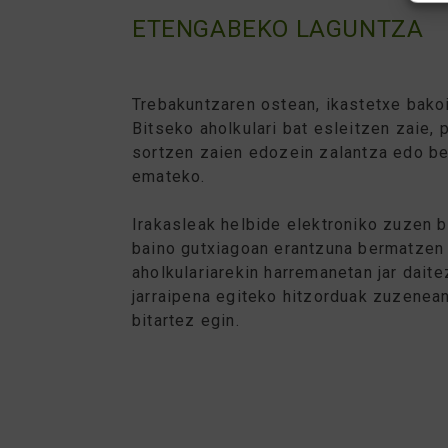
ETENGABEKO LAGUNTZA
Trebakuntzaren ostean, ikastetxe bako
Bitseko aholkulari bat esleitzen zaie,
sortzen zaien edozein zalantza edo be
emateko.
Irakasleak helbide elektroniko zuzen b
baino gutxiagoan erantzuna bermatzen
aholkulariarekin harremanetan jar daite
jarraipena egiteko hitzorduak zuzenea
bitartez egin.