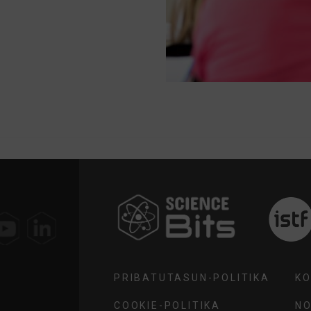
AUKERATU
ZURE
HERRIALDEA
PRIBATUTASUN-POLITIKA
K
COOKIE-POLITIKA
NO