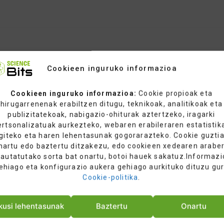
Cookieen inguruko informazioa
Cookieen inguruko informazioa:
Cookie propioak eta
hirugarrenenak erabiltzen ditugu, teknikoak, analitikoak eta
du konstruktibistan
publizitatekoak, nabigazio-ohiturak aztertzeko, iragarki
tzea.
ertsonalizatuak aurkezteko, webaren erabileraren estatistik
giteko eta haren lehentasunak gogorarazteko. Cookie guzti
nartu edo baztertu ditzakezu, edo cookieen xedearen arabe
autatutako sorta bat onartu, botoi hauek sakatuz.Informazi
ehiago eta konfigurazio aukera gehiago aurkituko dituzu gu
Cookie-politika
.
kusi lehentasunak
Baztertu
Onartu