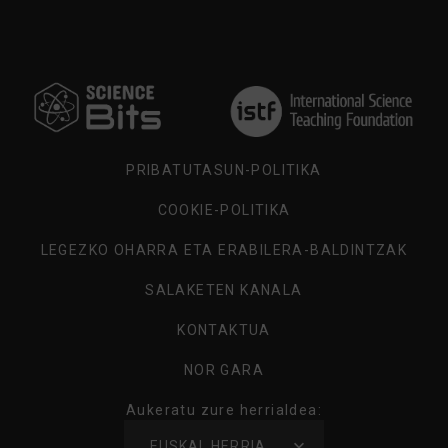
AUKERATU
ZURE
HERRIALDEA
PRIBATUTASUN-POLITIKA
COOKIE-POLITIKA
LEGEZKO OHARRA ETA ERABILERA-BALDINTZAK
SALAKETEN KANALA
KONTAKTUA
NOR GARA
Aukeratu zure herrialdea:
AUKERATU
EUSKAL HERRIA