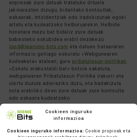
enpresak zure datuak tratatuko dituela
jakinarazten dizugu, bidalitako kontsultak,
eskaerak, intzidentziak edo iradokizunak egoki
artatu eta kudeatzeko helburuarekin. Helbide
honetara mezu bat bidaliz zure datuak
babesteko eskubidea erabil dezakezu
lopd@learning-bits.com
eta datuen trataeraren
informazio gehiago eskuratu «Webgunearen
kudeaketa» atalean, gure
pribatutasun-politikan
.
«Eskatu erakustaldi bat» botoia sakatuta,
webgunearen Pribatutasun Politika irakurri eta
ulertu duzula adieraziko duzu, eta badakizula
nola erabiliko diren zure datuak zure kontsulta
edo eskaera kudeatzeko.
*Formularioa ikusteko arazorik baduzu, mesedez jar
Cookieen inguruko
zaitez gurekin harremanetan
info@science-bits.com
informazioa
helbidean.
Cookieen inguruko informazioa:
Cookie propioak eta