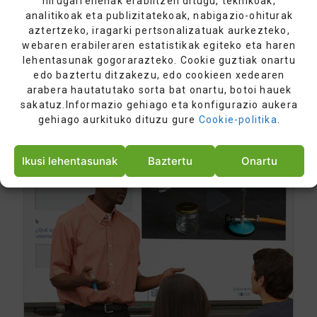
hirugarrenenak erabiltzen ditugu, teknikoak,
analitikoak eta publizitatekoak, nabigazio-ohiturak
aztertzeko, iragarki pertsonalizatuak aurkezteko,
webaren erabileraren estatistikak egiteko eta haren
Nola berreskuratu sarbide-datuak?
lehentasunak gogorarazteko. Cookie guztiak onartu
edo baztertu ditzakezu, edo cookieen xedearen
arabera hautatutako sorta bat onartu, botoi hauek
sakatuz.Informazio gehiago eta konfigurazio aukera
BERRESKURATU ZURE DATUAK
gehiago aurkituko dituzu gure
Cookie-politika
.
Ikusi lehentasunak
Baztertu
Onartu