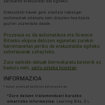
sarituaren erakustaldi bat egiteko.
Erakustaldi hauek gure zientzia irakasgai
multimediak ebaluatu nahi dituzten hezitzaile
guztiei zuzenduta daude.
Prozesua ez da automatikoa eta Science
Bitseko ekipoa datozen egunetan zurekin
harremanetan jarriko da erakustaldia egiteko
xehetasunak zehazteko.
Zure sarbide-datuak berreskuratu besterik ez
baduzu nahi,
sartu esteka honetan
.
INFORMAZIOA
* duten eremuak betetzea beharrezko da.
*Zure datuen tratamenduari buruzko
oinarrizko informazioa:
Learning Bits, S.L.