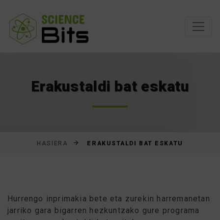
Joan
edukira
Erakustaldi bat eskatu
ERAKUSTALDI BAT ESKATU
HASIERA
Hurrengo inprimakia bete eta zurekin harremanetan
jarriko gara bigarren hezkuntzako gure programa