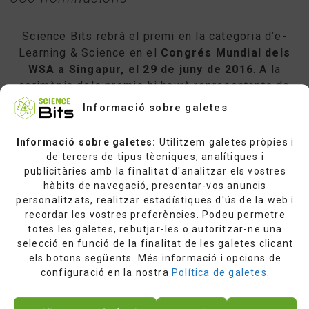
Science Bits rebrà el premi en la categoria d’e-
Learning & Science en el
Congrés Mundial dels
WSA a Singapur, el 29 de juny de 2016
. A la
cerimònia dels premis hi haurà representants de
l’ONU, experts en TIC i personalitats del sector
Informació sobre galetes
privat.
Informació sobre galetes:
Utilitzem galetes pròpies i
de tercers de tipus tècniques, analítiques i
publicitàries amb la finalitat d'analitzar els vostres
hàbits de navegació, presentar-vos anuncis
LA INNOVACIÓ DEL DEMÀ ENS ARRIBA
personalitzats, realitzar estadístiques d'ús de la web i
AVUI:
recordar les vostres preferències. Podeu permetre
totes les galetes, rebutjar-les o autoritzar-ne una
Science Bits obté el primer premi dins les
selecció en funció de la finalitat de les galetes clicant
40 millors
els botons següents. Més informació i opcions de
solucions en innovació digital.
configuració en la nostra
Política de galetes
.