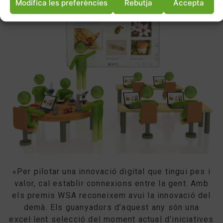
Modifica les preferències
Rebutja
Accepta
«Per pilotar una innovació digital que tingui pes i
valor, cal establir connexions entre la gent. Amb
els premis WSA reconeixem avui la innovació del
demà. Els guanyadors d’aquest any són una
excel·lent selecció del moment actual d’iniciatives