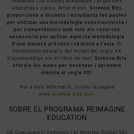
requereix l’ús d’eines adequades i propostes
educatives clares. Arran d’això,
Science Bits
proporciona a docents i estudiants les pautes
per utilitzar una metodologia constructivista i
per competències amb tots els recursos
necessaris per aplicar aquesta metodologia
d’una manera pràctica i realista a l’aula
. Si
l’instrument educatiu del model del segle XX
d’aprenentatge era el llibre de text,
Science Bits
ofereix les eines per ensenyar i aprendre
ciència al segle XXI
.
Per a més informació, visiteu la pàgina
www.science-bits.com
.
SOBRE EL PROGRAMA REIMAGINE
EDUCATION
QS Quacquarelli Symonds i el Wharton School SEI