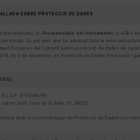
ALLADA SOBRE PROTECCIÓ DE DADES
(d’ara endavant, el «
Responsable del tractament
» o «
LB
») e
 personals. És per això que ha adequat tota la seva estructu
ment Europeu i del Consell sobre protecció de dades de caràct
2018, de 5 de desembre, de Protecció de Dades Personals i gara
NERAL
 S.L.CIF: B-65569790.
, carrer Sant Joan de la Salle 37, 08022.
ntacte amb el nostre Delegat de Protecció de Dades escrivin