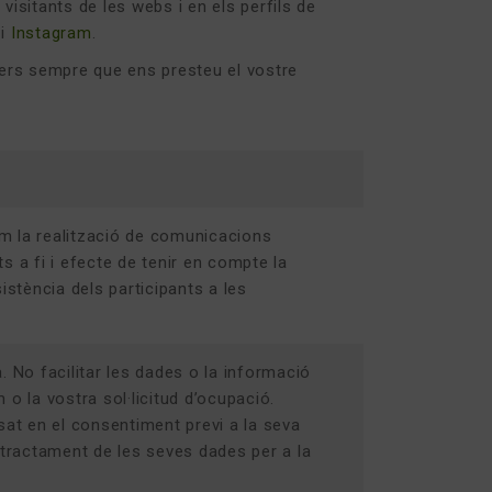
visitants de les webs i en els perfils de
i
Instagram
.
ers sempre que ens presteu el vostre
com la realització de comunicacions
ts a fi i efecte de tenir en compte la
istència dels participants a les
 No facilitar les dades o la informació
o la vostra sol·licitud d’ocupació.
sat en el consentiment previ a la seva
 tractament de les seves dades per a la