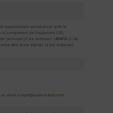
stà especialment sensibilitzat amb la
ra al compliment del Reglament (UE)
er personal (d’ara endavant, «
RGPD
») i de
ntia dels drets digitals (d’ara endavant,
t un email a
lopd@science-bits.com