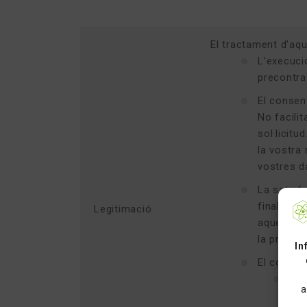
El tractament d’aqu
L’execució
precontrac
El consent
No facili
sol·licit
la vostra
vostres da
La satisf
finalitat 
Legitimació
aquests in
la protec
In
El complim
Reg
a
les