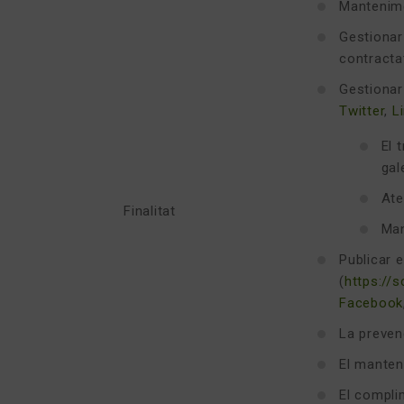
Mantenime
Gestionar
contracta
Gestionar 
Twitter
,
L
El 
gal
Ate
Finalitat
Man
Publicar e
(
https://s
Facebook
La prevenc
El manteni
El compli