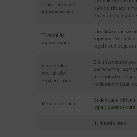
Per a la prestació d
Transferències
països situats a fo
internacionals
havent desplegat le
Les dades personals
Termini de
aquesta, les dades 
conservació
legals que poguessi
Els interessats pode
Com podeu
per escrit a l’adre
exercir els
identificatiu. Us p
vostres drets
reclamació quan co
Si desitgeu obtenir
Més informació
lopd@science-bits
1. Gestió web