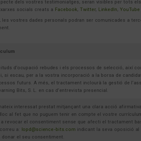
pecte dels vostres testimoniatges, seran visibles per tots els 
 xarxes socials creats a
Facebook
,
Twitter
,
LinkedIn
,
YouTube
, les vostres dades personals podran ser comunicades a terc
ent.
rículum
icituds d’ocupació rebudes i els processos de selecció, així 
i, si escau, per a la vostra incorporació a la borsa de candida
essos futurs. A més, el tractament inclourà la gestió de l’ass
rning Bits, S. L. en cas d’entrevista presencial.
teix interessat prestat mitjançant una clara acció afirmativa.
loc al fet que no puguem tenir en compte el vostre currículum 
t a revocar el consentiment sense que afecti el tractament ba
 correu a:
lopd@science-bits.com
indicant la seva oposició al
 va donar el seu consentiment.