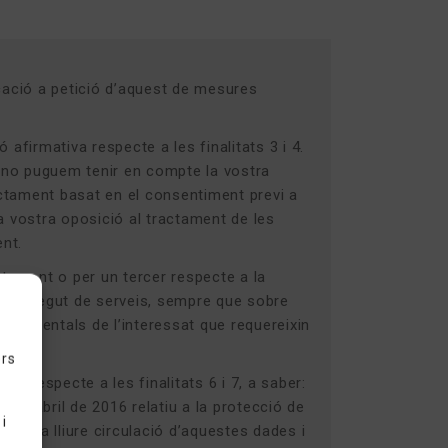
licació a petició d’aquest de mesures
afirmativa respecte a les finalitats 3 i 4.
e no puguem tenir en compte la vostra
ractament basat en el consentiment previ a
a vostra oposició al tractament de les
ent.
ctament o per un tercer respecte a la
l’ús indegut de serveis, sempre que sobre
 fonamentals de l’interessat que requereixin
ers
nt respecte a les finalitats 6 i 7, a saber:
 d’abril de 2016 relatiu a la protecció de
 i
i a la lliure circulació d’aquestes dades i