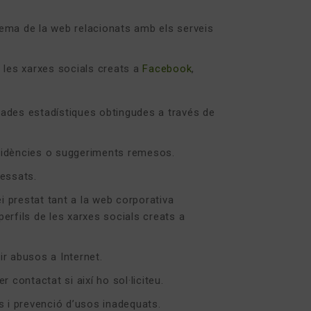
.
stema de la web relacionats amb els serveis
e les xarxes socials creats a
Facebook
,
 dades estadístiques obtingudes a través de
cidències o suggeriments remesos.
ressats.
i prestat tant a la web corporativa
perfils de les xarxes socials creats a
ir abusos a Internet.
r contactat si així ho sol·liciteu.
s i prevenció d’usos inadequats.