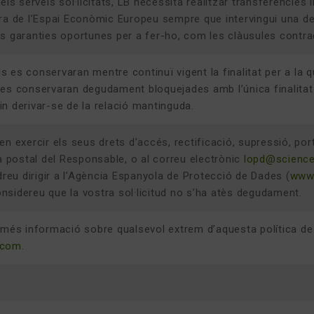
els serveis sol·licitats, LB necessita realitzar transferències
ra de l’Espai Econòmic Europeu sempre que intervingui una de
s garanties oportunes per a fer-ho, com les clàusules contrac
 es conservaran mentre continuï vigent la finalitat per a la qu
es conservaran degudament bloquejades amb l’única finalitat 
n derivar-se de la relació mantinguda.
n exercir els seus drets d’accés, rectificació, supressió, portab
ça postal del Responsable, o al correu electrònic
lopd@science
odreu dirigir a l’Agència Espanyola de Protecció de Dades (
www.
nsidereu que la vostra sol·licitud no s’ha atès degudament.
 més informació sobre qualsevol extrem d’aquesta política de 
.com
.