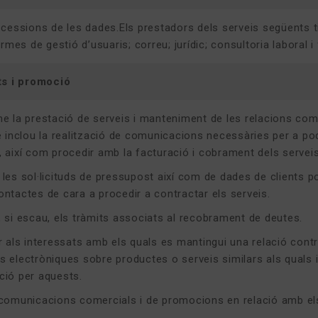
 cessions de les dades.Els prestadors dels serveis següents t
rmes de gestió d’usuaris; correu; jurídic; consultoria laboral i 
ts i promoció
me la prestació de serveis i manteniment de les relacions com
ue inclou la realització de comunicacions necessàries per a po
, així com procedir amb la facturació i cobrament dels serveis
 les sol·licituds de pressupost així com de dades de clients p
ontactes de cara a procedir a contractar els serveis.
, si escau, els tràmits associats al recobrament de deutes.
ar als interessats amb els quals es mantingui una relació cont
s electròniques sobre productes o serveis similars als quals 
ció per aquests.
 comunicacions comercials i de promocions en relació amb els