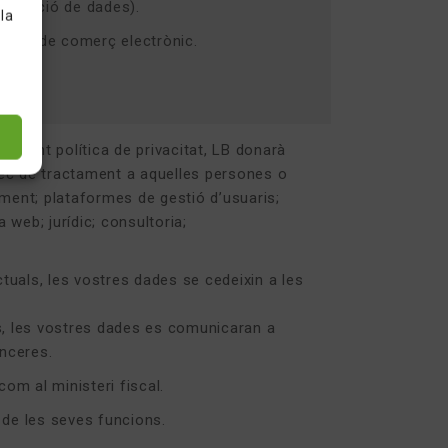
rotecció de dades).
 la
mació i de comerç electrònic.
l.
 present política de privacitat, LB donarà
rec de tractament a aquelles persones o
ament; plataformes de gestió d’usuaris;
web; jurídic; consultoria;
ctuals, les vostres dades se cedeixin a les
is, les vostres dades es comunicaran a
anceres.
 com al ministeri fiscal.
i de les seves funcions.