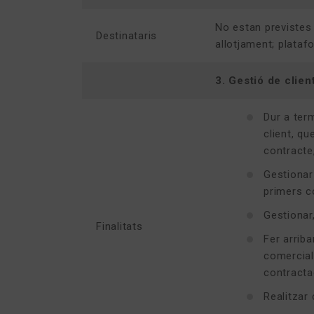
No estan previstes
Destinataris
allotjament; platafo
3. Gestió de clien
Dur a ter
client, q
contracte
Gestionar
primers c
Gestionar
Finalitats
Fer arrib
comercial
contracta
Realitzar