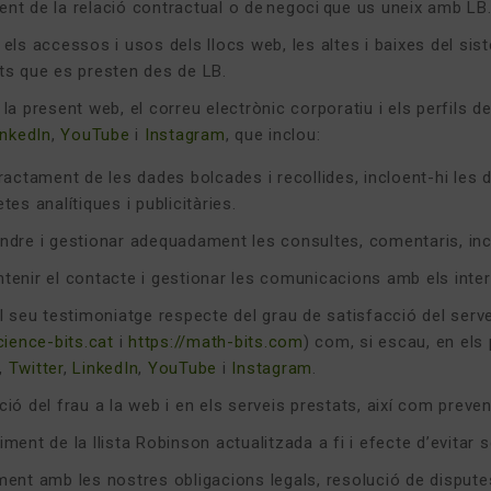
nt de la relació contractual o de negoci que us uneix amb LB
 els accessos i usos dels llocs web, les altes i baixes del si
ts que es presten des de LB.
la present web, el correu electrònic corporatiu i els perfils d
inkedIn
,
YouTube
i
Instagram
, que inclou:
tractament de les dades bolcades i recollides, incloent-hi les
etes analítiques i publicitàries.
ndre i gestionar adequadament les consultes, comentaris, in
tenir el contacte i gestionar les comunicacions amb els inte
l seu testimoniatge respecte del grau de satisfacció del serve
cience-bits.cat
i
https://math-bits.com
) com, si escau, en els 
,
Twitter
,
LinkedIn
,
YouTube
i
Instagram
.
ió del frau a la web i en els serveis prestats, així com preven
ment de la llista Robinson actualitzada a fi i efecte d’evitar se
ment amb les nostres obligacions legals, resolució de dispute