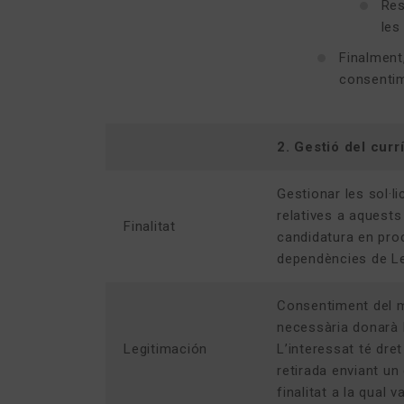
Res
les
Finalment
consentim
2. Gestió del cur
Gestionar les sol·l
relatives a aquests 
Finalitat
candidatura en proc
dependències de Lea
Consentiment del ma
necessària donarà l
Legitimación
L’interessat té dre
retirada enviant un
finalitat a la qual