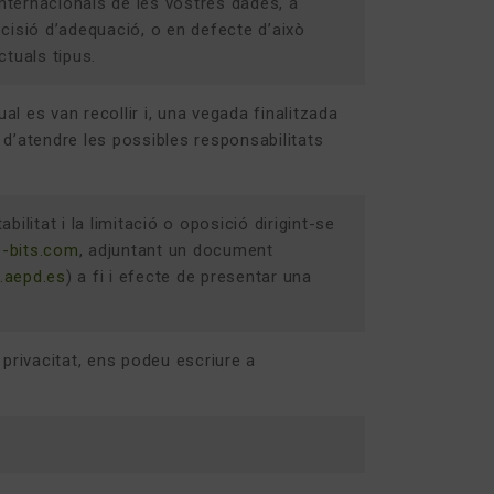
 internacionals de les vostres dades, a
cisió d’adequació, o en defecte d’això
tuals tipus.
al es van recollir i, una vegada finalitzada
d’atendre les possibles responsabilitats
ilitat i la limitació o oposició dirigint-se
-bits.com
, adjuntant un document
aepd.es
) a fi i efecte de presentar una
privacitat, ens podeu escriure a