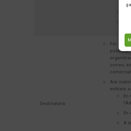
pel
ga
Lle
Rei
M
Per a la p
potencial
organitza
correu; e
comerciali
Així matei
entitats 
En 
l’A
Destinataris
En 
A l