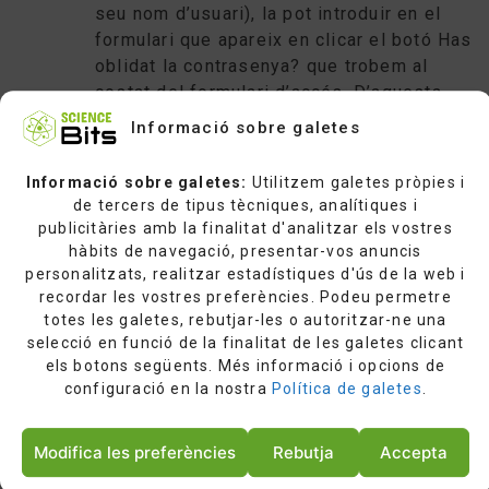
seu nom d’usuari), la pot introduir en el
formulari que apareix en clicar el botó Has
oblidat la contrasenya? que trobem al
costat del formulari d’accés. D’aquesta
manera, rebrà un missatge amb les
Informació sobre galetes
instruccions per recuperar la contrasenya.
Informació sobre galetes:
Utilitzem galetes pròpies i
de tercers de tipus tècniques, analítiques i
Per motius de seguretat, davant la impossibilitat
publicitàries amb la finalitat d'analitzar els vostres
de verificar la identitat del sol·licitant, Science
hàbits de navegació, presentar-vos anuncis
Bits no pot enviar dades d’accés per cap altre
personalitzats, realitzar estadístiques d'ús de la web i
mitjà que no sigui el que s’acaba de descriure.
recordar les vostres preferències. Podeu permetre
totes les galetes, rebutjar-les o autoritzar-ne una
selecció en funció de la finalitat de les galetes clicant
els botons següents. Més informació i opcions de
configuració en la nostra
Política de galetes
.
Modifica les preferències
Rebutja
Accepta